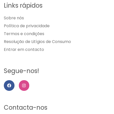
Links rápidos
Sobre nós
Política de privacidade
Termos e condições
Resolução de Litígios de Consumo
Entrar em contacto
Segue-nos!
F
I
a
n
c
s
e
t
b
a
o
g
Contacta-nos
o
r
k
a